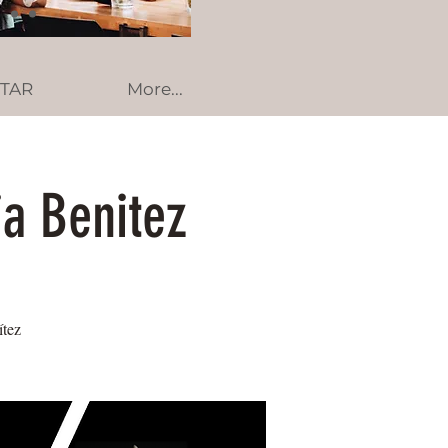
RTAR
More...
ia Benitez
ítez