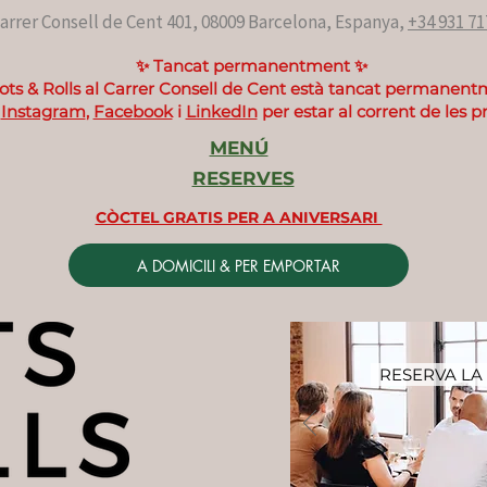
arrer Consell de Cent 401, 08009 Barcelona, ​​Espanya,
+34 931 71
​✨ Tancat permanentment ✨
ots & Rolls al Carrer Consell de Cent està tancat permanent
a
Instagram
,
Facebook
i
LinkedIn
per estar al corrent de les p
MENÚ
RESERVES
CÒCTEL GRATIS PER A ANIVERSARI
A DOMICILI & PER EMPORTAR
RESERVA LA 