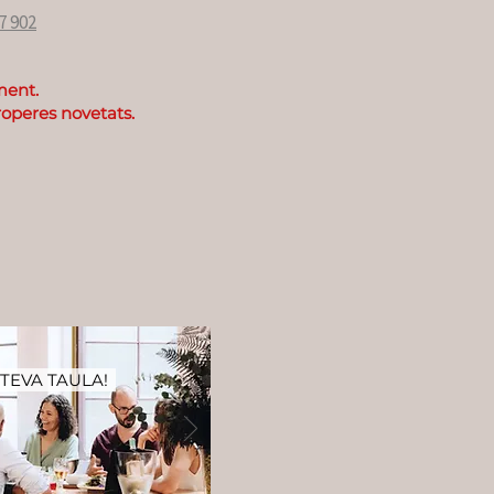
7 902
ment.
roperes novetats.
TEVA TAULA!