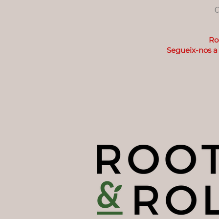
C
Ro
Segueix-nos 