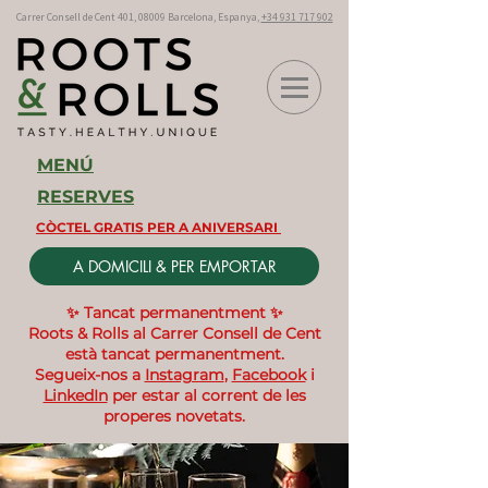
Carrer Consell de Cent 401, 08009 Barcelona, ​​Espanya,
+34 931 717 902
MENÚ
RESERVES
CÒCTEL GRATIS PER A ANIVERSARI
A DOMICILI & PER EMPORTAR
​✨ Tancat permanentment ✨
Roots & Rolls al Carrer Consell de Cent
està tancat permanentment.
Segueix-nos a
Instagram
,
Facebook
i
LinkedIn
per estar al corrent de les
properes novetats.